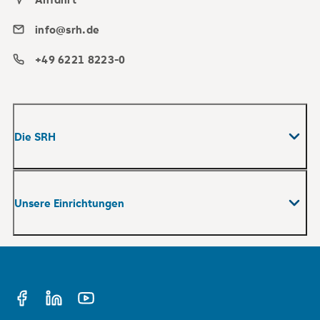
info@srh.de
+49 6221 8223-0
Die SRH
Werte
Unsere Einrichtungen
Management
Aufsichtsrat
Hochschulen & Universität
SRH Vorstands-Talk
Fachschulen
Nachhaltigkeitsstrategie
Facebook
LinkedIn
YouTube
Schulen