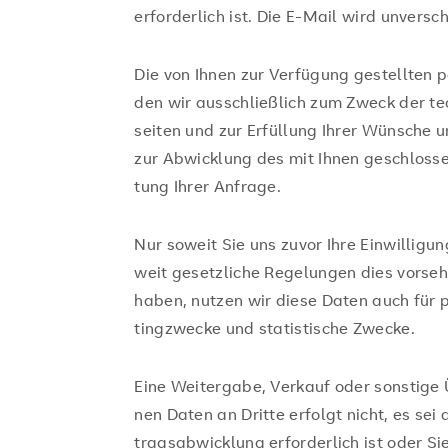
erforderlich ist. Die E-Mail wird unversch
Die von Ihnen zur Ver­fü­gung ge­stell­ten p
den wir aus­schlie­ß­lich zum Zweck der tech
sei­ten und zur Er­fül­lung Ihrer Wün­sche u
zur Ab­wick­lung des mit Ihnen ge­schlos­se
tung Ihrer An­fra­ge.
Nur soweit Sie uns zuvor Ihre Ein­wil­li­gu
weit ge­setz­li­che Re­ge­lun­gen dies vor­se­
haben, nut­zen wir diese Daten auch für pr
ting­zwe­cke und statistische Zwecke.
Eine Wei­ter­ga­be, Ver­kauf oder sons­ti­ge 
nen Daten an Drit­te er­folgt nicht, es se
trags­ab­wick­lung er­for­der­lich ist oder Si