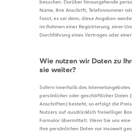
be­su­chen. Dar­über hin­aus­ge­hen­de per­s
Name, Ihre An­schrift, Te­le­fon­num­mer o
fasst, es sei denn, diese An­ga­ben wer­den
im Rah­men einer Re­gis­trie­rung, einer Um­
Durch­füh­rung eines Ver­tra­ges oder einer In
Wie nutzen wir Daten zu Ihr
sie weiter?
Sofern innerhalb des Internetangebotes 
persönlicher oder geschäftlicher Daten
Anschriften) besteht, so erfolgt die Pre
Nutzers auf ausdrücklich freiwilliger Ba
Formular übermittelt. Wenn Sie uns eine
Ihre persönlichen Daten nur insoweit ges