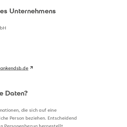
des Unternehmens
mbH
rankendsb.de
e Daten?
ationen, die sich auf eine
rliche Person beziehen. Entscheidend
ein Personenbezug hergestellt