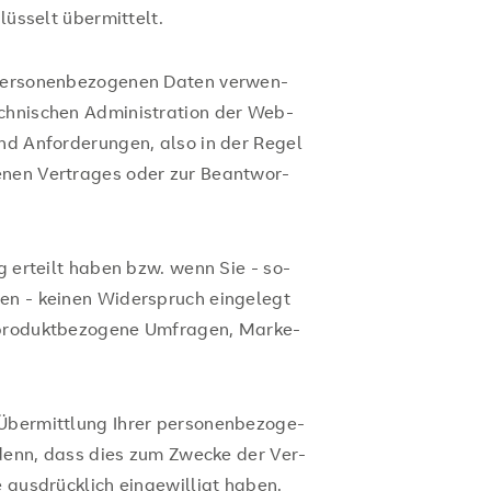
lüsselt übermittelt.
er­so­nen­be­zo­ge­nen Daten ver­wen­
­ni­schen Ad­mi­nis­tra­ti­on der Web­
nd An­for­de­run­gen, also in der Regel
­nen Ver­tra­ges oder zur Be­ant­wor­
ng er­teilt haben bzw. wenn Sie - so­
hen - kei­nen Wi­der­spruch ein­ge­legt
o­dukt­be­zo­ge­ne Um­fra­gen, Mar­ke­
Über­mitt­lung Ihrer per­so­nen­be­zo­ge­
i denn, dass dies zum Zwe­cke der Ver­
e aus­drück­lich ein­ge­wil­ligt haben.