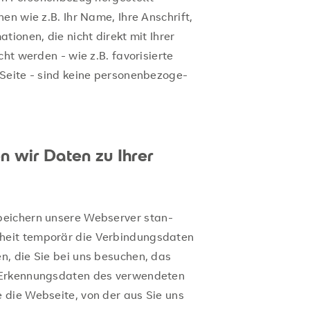
­nen wie z.B. Ihr Name, Ihre An­schrift,
a­tio­nen, die nicht di­rekt mit Ihrer
cht wer­den - wie z.B. fa­vo­ri­sier­te
Seite - sind keine per­so­nen­be­zo­ge­
n wir Daten zu Ihrer
pei­chern un­se­re Web­ser­ver stan­
eit tem­po­rär die Ver­bin­dungs­da­ten
en, die Sie bei uns be­su­chen, das
­ken­nungs­da­ten des ver­wen­de­ten
 die Web­sei­te, von der aus Sie uns