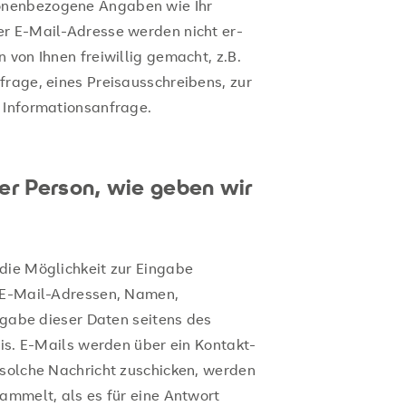
onen­be­zo­ge­ne An­ga­ben wie Ihr
der E-Mail-Adres­se wer­den nicht er­
 von Ihnen frei­wil­lig ge­macht, z.B.
fra­ge, eines Preis­aus­schrei­bens, zur
­for­ma­ti­ons­an­fra­ge.
er Person, wie geben wir
die Möglichkeit zur Eingabe
 (E-Mail-Adressen, Namen,
isgabe dieser Daten seitens des
sis. E-Mails werden über ein Kontakt-
 solche Nachricht zuschicken, werden
ammelt, als es für eine Antwort