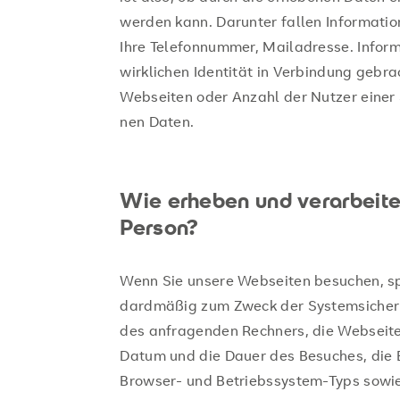
werden kann. Dar­un­ter fal­len In­for­ma­tio
Ihre Te­le­fon­num­mer, Mailadresse. In­for­m
wirk­li­chen Iden­ti­tät in Ver­bin­dung ge­bra
Web­sei­ten oder An­zahl der Nut­zer einer 
nen Daten.
Wie erheben und verarbeite
Person?
Wenn Sie un­se­re Web­sei­ten be­su­chen, s
dard­mä­ßig zum Zweck der Sys­tem­si­cher­h
des an­fra­gen­den Rech­ners, die Web­sei­t
Datum und die Dauer des Be­su­ches, die Er
Brow­ser- und Be­triebs­sys­tem-Typs sowie