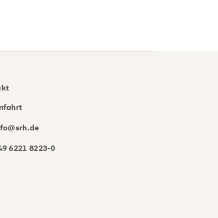
akt
nfahrt
nfo@srh.de
49 6221 8223-0