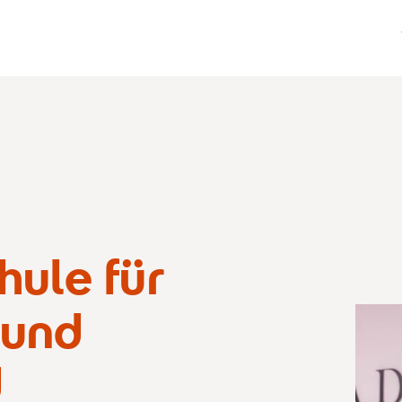
hule für
 und
d