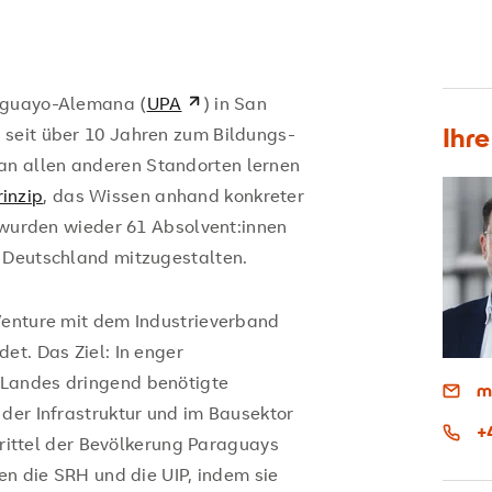
raguayo-Alemana (
UPA
) in San
Ihr
 seit über 10 Jahren zum Bildungs-
n allen anderen Standorten lernen
inzip
, das Wissen anhand konkreter
t wurden wieder 61 Absolvent:innen
d Deutschland mitzugestalten.
Venture mit dem Industrieverband
et. Das Ziel: In enger
 Landes dringend benötigte
m
 der Infrastruktur und im Bausektor
+
 Drittel der Bevölkerung Paraguays
zen die SRH und die UIP, indem sie