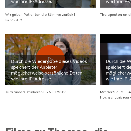
wie Ihre IP-Adresse.
wie Ihre IP-
Wir geben Patienten die Stimme zurück |
Therapeuten an di
24.9.2019
Durch die Wiedergabe dieses Videos
Durch die W
speichert der Anbieter
speichert d
möglicherweise persönliche Daten
möglicherwe
wie Ihre IP-Adresse.
wie Ihre IP-
Jura anders studieren! | 26.11.2019
Mit der SPIEGEL-
Hochschulniveau w