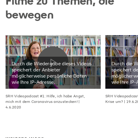
Filme zu Themen, die
bewegen
Durch die Wiedergabe dieses Videos
Durch die W
speichert der Anbieter
speichert d
möglicherweise persönliche Daten
möglicherwe
wie Ihre IP-Adresse.
wie Ihre IP-
SRH Videopodcast #1: Hilfe, ich habe Angst,
SRH Videopodcast
mich mit dem Coronavirus anzustecken! |
Krise um? | 19.6.
4.6.2020