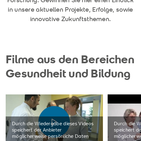
Forschung. Gewinnen Sie hier einen Einblick
in unsere aktuellen Projekte, Erfolge, sowie
innovative Zukunftsthemen.
Filme aus den Bereichen
Gesundheit und Bildung
Durch die Wiedergabe dieses Videos
Durch die W
speichert der Anbieter
speichert d
möglicherweise persönliche Daten
möglicherwe