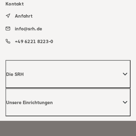
Kontakt
Anfahrt
info@srh.de
+49 6221 8223-0
Die SRH
Werte
Unsere Einrichtungen
Management
Aufsichtsrat
Hochschulen & Universität
SRH Vorstands-Talk
Fachschulen